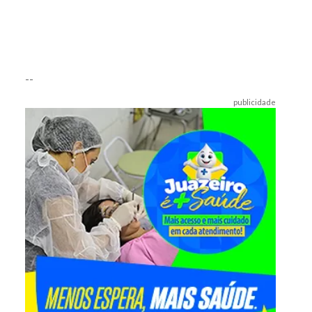
--
publicidade