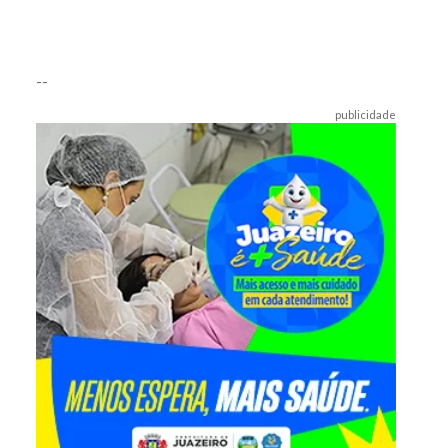
--
publicidade