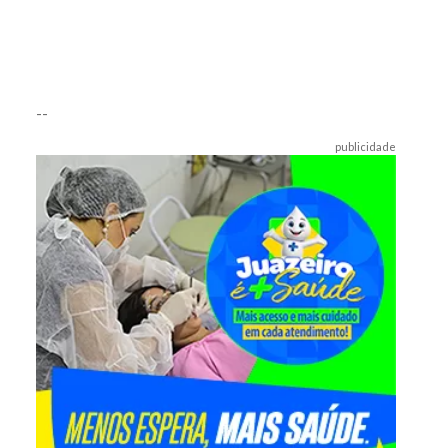
--
publicidade