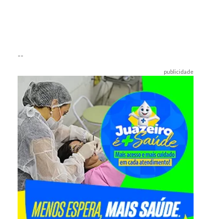
--
publicidade