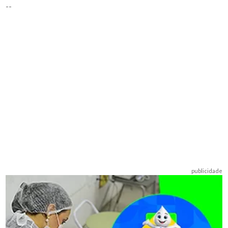
--
publicidade