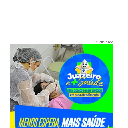
--
publicidade